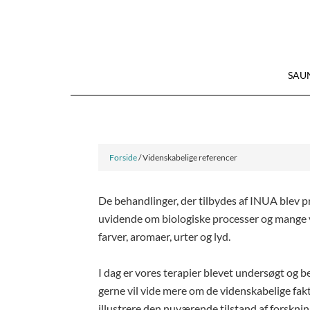
SAU
Forside
/ Videnskabelige referencer
De behandlinger, der tilbydes af INUA blev pr
uvidende om biologiske processer og mange v
farver, aromaer, urter og lyd.
I dag er vores terapier blevet undersøgt og be
gerne vil vide mere om de videnskabelige fakt
illustrere den nuværende tilstand af forskni