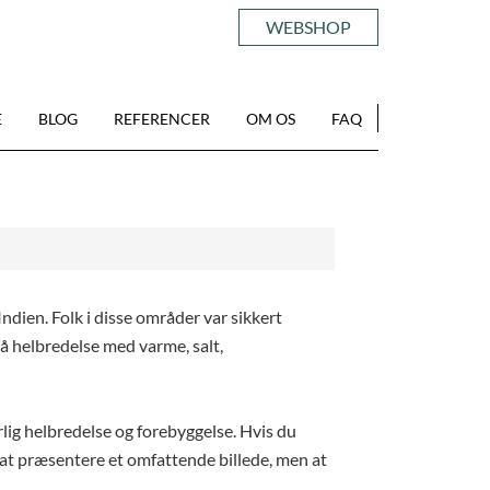
WEBSHOP
E
BLOG
REFERENCER
OM OS
FAQ
dien. Folk i disse områder var sikkert
å helbredelse med varme, salt,
urlig helbredelse og forebyggelse. Hvis du
l at præsentere et omfattende billede, men at