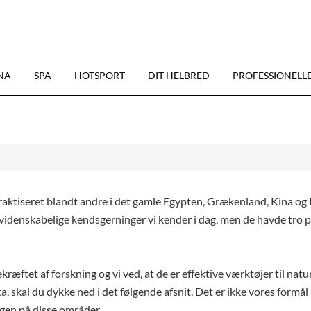
NA
SPA
HOTSPORT
DIT HELBRED
PROFESSIONELL
aktiseret blandt andre i det gamle Egypten, Grækenland, Kina og In
idenskabelige kendsgerninger vi kender i dag, men de havde tro p
kræftet af forskning og vi ved, at de er effektive værktøjer til nat
a, skal du dykke ned i det følgende afsnit. Det er ikke vores formå
ngen på disse områder.