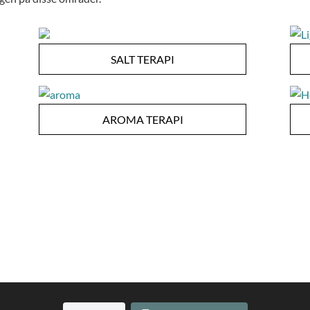
SALT TERAPI
AROMA TERAPI
🇩🇰 Sauna-kabine ved Gilleleje –
🇩🇰 Avanceret sauna-recovery –