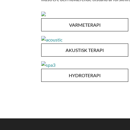
VARMETERAPI
AKUSTISK TERAPI
HYDROTERAPI
🇩🇰 Kompakt Baldur Mini sauna på
INUA wellness