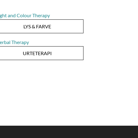
LYS & FARVE
URTETERAPI
INUA Pro Sauna
INUA Pro Kombi sauna!