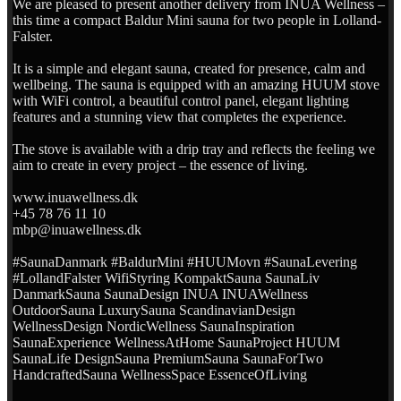
We are pleased to present another delivery from INUA Wellness –
this time a compact Baldur Mini sauna for two people in Lolland-
Falster.
It is a simple and elegant sauna, created for presence, calm and
wellbeing. The sauna is equipped with an amazing HUUM stove
with WiFi control, a beautiful control panel, elegant lighting
features and a stunning view that completes the experience.
The stove is available with a drip tray and reflects the feeling we
aim to create in every project – the essence of living.
www.inuawellness.dk
+45 78 76 11 10
mbp@inuawellness.dk
#SaunaDanmark #BaldurMini #HUUMovn #SaunaLevering
#LollandFalster WifiStyring KompaktSauna SaunaLiv
DanmarkSauna SaunaDesign INUA INUAWellness
OutdoorSauna LuxurySauna ScandinavianDesign
WellnessDesign NordicWellness SaunaInspiration
SaunaExperience WellnessAtHome SaunaProject HUUM
SaunaLife DesignSauna PremiumSauna SaunaForTwo
HandcraftedSauna WellnessSpace EssenceOfLiving