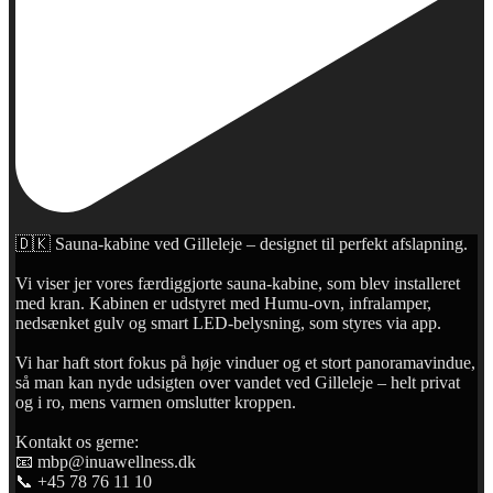
🇩🇰 Sauna-kabine ved Gilleleje – designet til perfekt afslapning.
Vi viser jer vores færdiggjorte sauna-kabine, som blev installeret
med kran. Kabinen er udstyret med Humu-ovn, infralamper,
nedsænket gulv og smart LED-belysning, som styres via app.
Vi har haft stort fokus på høje vinduer og et stort panoramavindue,
så man kan nyde udsigten over vandet ved Gilleleje – helt privat
og i ro, mens varmen omslutter kroppen.
Kontakt os gerne:
📧 mbp@inuawellness.dk
📞 +45 78 76 11 10