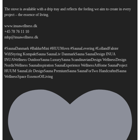
The stove is available with a drip tray and reflects the feeling we aim to create in every
project – the essence of living.
www.inuawellness.dk
+45 78 76 11 10
mbp@inuawellness.dk
#SaunaDanmark #BaldurMini #HUUMovn #SaunaLevering #LollandFalster
WifiStyring KompaktSauna SaunaLiv DanmarkSauna SaunaDesign INUA
INUAWellness OutdoorSauna LuxurySauna ScandinavianDesign WellnessDesign
NordicWellness SaunaInspiration SaunaExperience WellnessAtHome SaunaProject
HUUM SaunaLife DesignSauna PremiumSauna SaunaForTwo HandcraftedSauna
...
WellnessSpace EssenceOfLiving