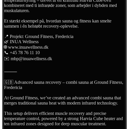
temperaturstyring – drevet af en kraftfuld Harvia Cube-ovn
kombineret med ti infrarøde zoner, som arbejder i dybden med
muskulaturen.
Et stærkt eksempel på, hvordan sauna og fitness kan smelte
sammen i én helstøbt recovery-oplevelse.
📍 Projekt: Ground Fitness, Fredericia
🌿 INUA Wellness
🌐 www.inuawellness.dk
📞 +45 78 76 11 10
✉️ mbp@inuawellness.dk
⸻
🇬🇧 Advanced sauna recovery – combi sauna at Ground Fitness,
Fredericia
At Ground Fitness, we’ve created an advanced combi sauna that
merges traditional sauna heat with modern infrared technology.
This setup delivers efficient muscle recovery and precise
temperature control, powered by a strong Harvia Cube heater and
ten infrared zones designed for deep muscular treatment.