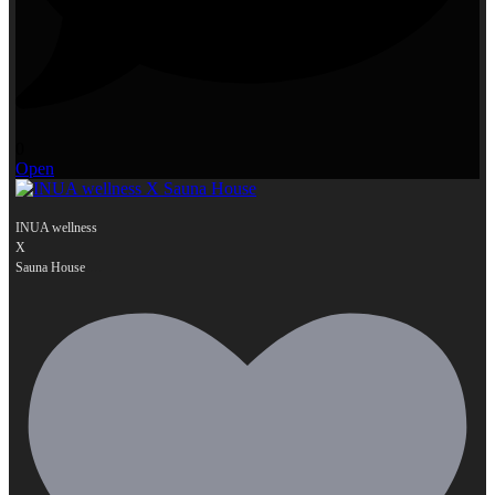
0
Open
INUA wellness
X
...
Sauna House