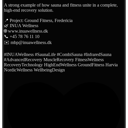
A strong example of how sauna and fitness unite in a complete,
high-end recovery solution.
📍 Project: Ground Fitness, Fredericia
🌿 INUA Wellness
🌐 www.inuawellness.dk
📞 +45 78 76 11 10
✉️ mbp@inuawellness.dk
#INUAWellness #SaunaLife #CombiSauna #InfraredSauna
#AdvancedRecovery MuscleRecovery FitnessWellness
RecoveryTechnology HighEndWellness GroundFitness Harvia
NordicWellness WellbeingDesign