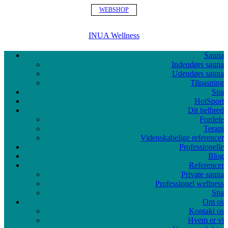
WEBSHOP
INUA Wellness
Sauna
Indendørs sauna
Udendørs sauna
Tilpasning
Spa
HotSport
Dit helbred
Fordele
Terapi
Videnskabelige referencer
Professionelle
Blog
Referencer
Private sauna
Professionel wellness
Spa
Om os
Kontakt os
Hvem er vi