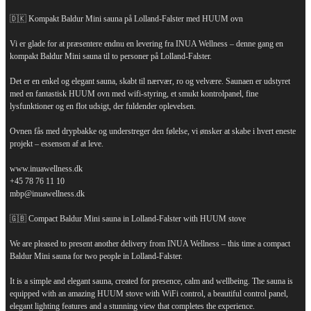
🇩🇰 Kompakt Baldur Mini sauna på Lolland-Falster med HUUM ovn
Vi er glade for at præsentere endnu en levering fra INUA Wellness – denne gang en
kompakt Baldur Mini sauna til to personer på Lolland-Falster.
Det er en enkel og elegant sauna, skabt til nærvær, ro og velvære. Saunaen er udstyret
med en fantastisk HUUM ovn med wifi-styring, et smukt kontrolpanel, fine
lysfunktioner og en flot udsigt, der fuldender oplevelsen.
Ovnen fås med drypbakke og understreger den følelse, vi ønsker at skabe i hvert eneste
projekt – essensen af at leve.
www.inuawellness.dk
+45 78 76 11 10
mbp@inuawellness.dk
🇬🇧 Compact Baldur Mini sauna in Lolland-Falster with HUUM stove
We are pleased to present another delivery from INUA Wellness – this time a compact
Baldur Mini sauna for two people in Lolland-Falster.
It is a simple and elegant sauna, created for presence, calm and wellbeing. The sauna is
equipped with an amazing HUUM stove with WiFi control, a beautiful control panel,
elegant lighting features and a stunning view that completes the experience.