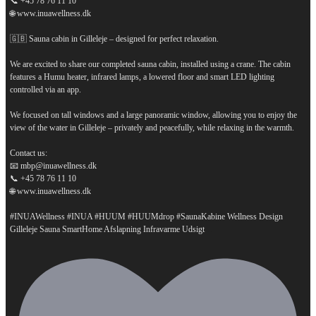
📞 +45 78 76 11 10
🌐 www.inuawellness.dk
🇬🇧 Sauna cabin in Gilleleje – designed for perfect relaxation.
We are excited to share our completed sauna cabin, installed using a crane. The cabin
features a Humu heater, infrared lamps, a lowered floor and smart LED lighting
controlled via an app.
We focused on tall windows and a large panoramic window, allowing you to enjoy the
view of the water in Gilleleje – privately and peacefully, while relaxing in the warmth.
Contact us:
📧 mbp@inuawellness.dk
📞 +45 78 76 11 10
🌐 www.inuawellness.dk
#INUAWellness #INUA #HUUM #HUUMdrop #SaunaKabine Wellness Design
...
Gilleleje Sauna SmartHome Afslapning Infravarme Udsigt