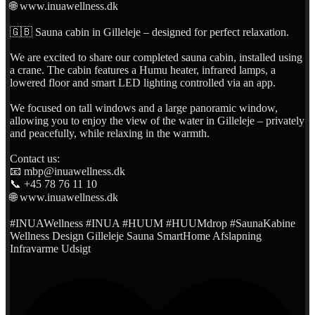
🌐 www.inuawellness.dk
🇬🇧 Sauna cabin in Gilleleje – designed for perfect relaxation.
We are excited to share our completed sauna cabin, installed using
a crane. The cabin features a Humu heater, infrared lamps, a
lowered floor and smart LED lighting controlled via an app.
We focused on tall windows and a large panoramic window,
allowing you to enjoy the view of the water in Gilleleje – privately
and peacefully, while relaxing in the warmth.
Contact us:
📧 mbp@inuawellness.dk
📞 +45 78 76 11 10
🌐 www.inuawellness.dk
#INUAWellness #INUA #HUUM #HUUMdrop #SaunaKabine
Wellness Design Gilleleje Sauna SmartHome Afslapning
Infravarme Udsigt