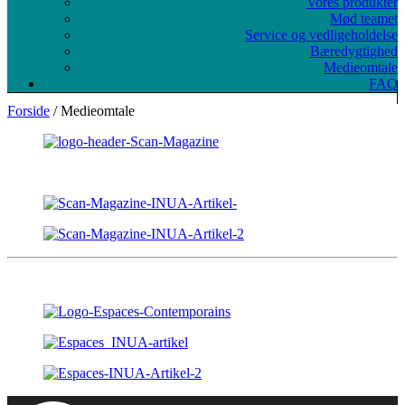
Vores produkter
Mød teamet
Service og vedligeholdelse
Bæredygtighed
Medieomtale
FAQ
Forside
/ Medieomtale