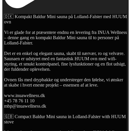
🇩🇰 Kompakt Baldur Mini sauna på Lolland-Falster med HUUM
ovn
Vi er glade for at præsentere endnu en levering fra INUA Wellness
– denne gang en kompakt Baldur Mini sauna til to personer på
Lolland-Falster.
Det er en enkel og elegant sauna, skabt til nærvær, ro og velvære.
Saunaen er udstyret med en fantastisk HUUM ovn med wifi-
styring, et smukt kontrolpanel, fine lysfunktioner og en flot udsigt,
der fuldender oplevelsen.
Ovnen fås med drypbakke og understreger den følelse, vi ønsker
at skabe i hvert eneste projekt – essensen af at leve.
www.inuawellness.dk
+45 78 76 11 10
mbp@inuawellness.dk
🇬🇧 Compact Baldur Mini sauna in Lolland-Falster with HUUM
stove