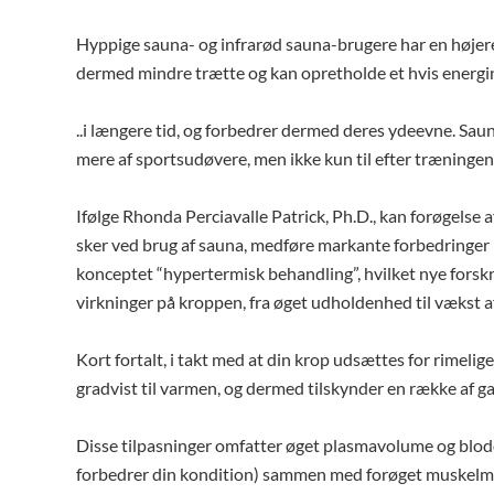
Hyppige sauna- og infrarød sauna-brugere har en højere
dermed mindre trætte og kan opretholde et hvis energin
..i længere tid, og forbedrer dermed deres ydeevne. Sa
mere af sportsudøvere, men ikke kun til efter træningen
Ifølge Rhonda Perciavalle Patrick, Ph.D., kan forøgelse 
sker ved brug af sauna, medføre markante forbedringer 
konceptet “hypertermisk behandling”, hvilket nye forskn
virkninger på kroppen, fra øget udholdenhed til vækst af
Kort fortalt, i takt med at din krop udsættes for rimel
gradvist til varmen, og dermed tilskynder en række af ga
Disse tilpasninger omfatter øget plasmavolume og blodom
forbedrer din kondition) sammen med forøget muskelmas