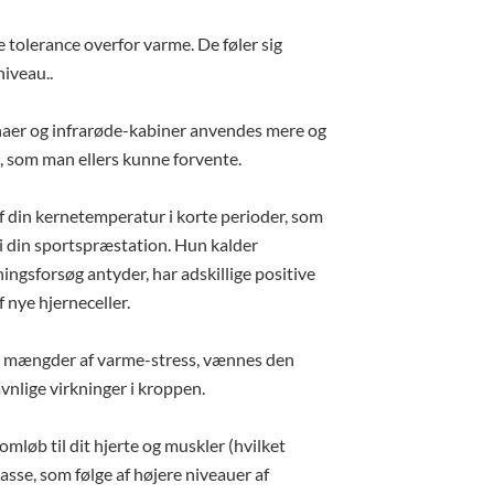
 tolerance overfor varme. De føler sig
iveau..
unaer og infrarøde-kabiner anvendes mere og
, som man ellers kunne forvente.
af din kernetemperatur i korte perioder, som
i din sportspræstation. Hun kalder
ingsforsøg antyder, har adskillige positive
 nye hjerneceller.
ige mængder af varme-stress, vænnes den
vnlige virkninger i kroppen.
løb til dit hjerte og muskler (hvilket
se, som følge af højere niveauer af