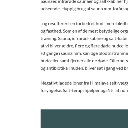
Saunaer, infrarøde saunaer og salt-kabiner
udseende. Hyppig brug af sauna mm. forårsage
..og resulterer i en forbedret hud; mere blødh
og fasthed. Som en af de mest betydelige org
træning. Sauna, infrarød-kabine og salt-kabi
at vi bliver ældre, flere og flere døde hudcell
Få gange i sauna mm. kan øge blodtilstrømnin
hudceller samt fjerner alle de døde. Olierne,
og antibiotika i huden, bliver sat i gang ved b
Negativt ladede ioner fra Himalaya salt-vægge 
foryngelse. Salt-terapi hjælper også til at n