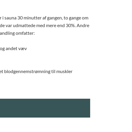
ar i sauna 30 minutter af gangen, to gange om
 til de var udmattede med mere end 30%. Andre
handling omfatter:
 og andet væv
get blodgennemstrømning til muskler