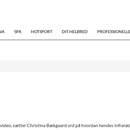
NA
SPA
HOTSPORT
DIT HELBRED
PROFESSIONELL
 video, sætter Christina Bækgaard ord på hvordan hendes infrarø