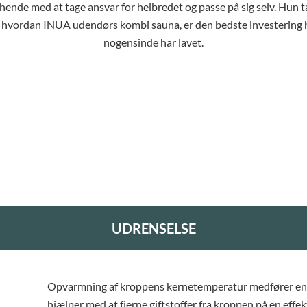
hende med at tage ansvar for helbredet og passe på sig selv. Hun t
hvordan INUA udendørs kombi sauna, er den bedste investering
nogensinde har lavet.
UDRENSELSE
Opvarmning af kroppens kernetemperatur medfører en d
hjælper med at fjerne giftstoffer fra kroppen på en effe