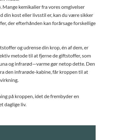
ø. Mange kemikalier fra vores omgivelser
din kost eller livsstil er, kan du være sikker
er, der efterhånden kan forårsage forskellige
stoffer og udrense din krop, én af dem, er
tiv metode til at fjerne de giftstoffer, som
una og infrarød—varme gør netop dette. Den
ra den infrarøde-kabine, får kroppen til at
virkning.
ing på kroppen, idet de frembyder en
t daglige liv.