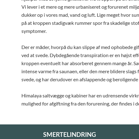
Vi lever i et mere og mere urbaniseret og forurenet milj
dukker op i vores mad, vand og luft. Lige meget hvor sund 
på at kroppen stadigvæk rummer spor fra skadelige stoff
symptomer.
Der er måder, hvorpå du kan slippe af med ophobede gift
ved at svede. Dybdegående transpiration er en højst effek
kroppen eventuelt har absorberet gennem mange år. Sa
intense varme fra saunaen, eller den mere blidere slags f
svede, og har derudover en afslappende og beroligende 
Himalaya saltvægge og kabiner har en udrensende virkn
mulighed for afgiftning fra den forurening, der findes i de
SMERTELINDRING