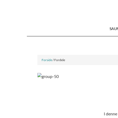
SAU
Forside
/ Fordele
I denne