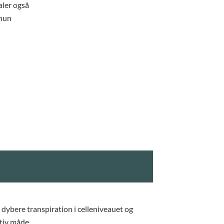
aler også
 hun
ybere transpiration i celleniveauet og
ktiv måde.