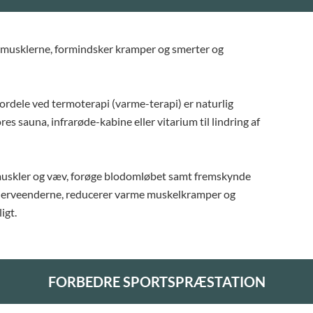
r musklerne, formindsker kramper og smerter og
ordele ved termoterapi (varme-terapi) er naturlig
es sauna, infrarøde-kabine eller vitarium til lindring af
, muskler og væv, forøge blodomløbet samt fremskynde
 nerveenderne, reducerer varme muskelkramper og
igt.
FORBEDRE SPORTSPRÆSTATION