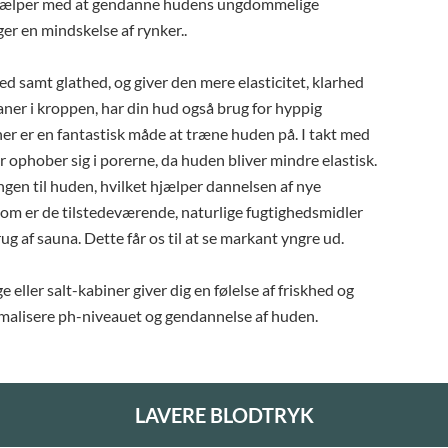
 hjælper med at gendanne hudens ungdommelige
r en mindskelse af rynker..
ed samt glathed, og giver den mere elasticitet, klarhed
aner i kroppen, har din hud også brug for hyppig
ner er en fantastisk måde at træne huden på. I takt med
er ophober sig i porerne, da huden bliver mindre elastisk.
gen til huden, hvilket hjælper dannelsen af nye
 som er de tilstedeværende, naturlige fugtighedsmidler
rug af sauna. Dette får os til at se markant yngre ud.
eller salt-kabiner giver dig en følelse af friskhed og
ormalisere ph-niveauet og gendannelse af huden.
LAVERE BLODTRYK