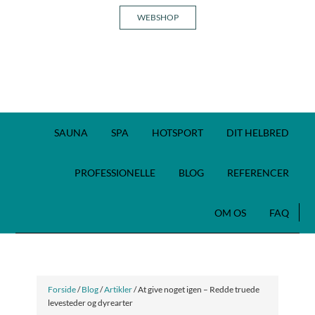
WEBSHOP
SAUNA
SPA
HOTSPORT
DIT HELBRED
PROFESSIONELLE
BLOG
REFERENCER
OM OS
FAQ
Forside
/
Blog
/
Artikler
/ At give noget igen – Redde truede
levesteder og dyrearter