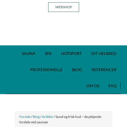
WEBSHOP
SAUNA
SPA
HOTSPORT
DIT HELBRED
PROFESSIONELLE
BLOG
REFERENCER
OM OS
FAQ
Forside
/
Blog
/
Artikler
/ Sund og frisk hud – de plejende
fordele ved saunaer