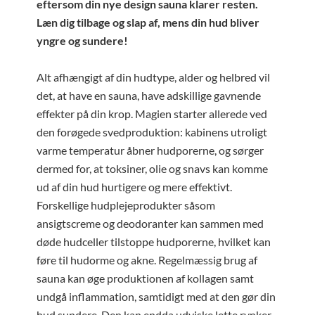
eftersom din nye design sauna klarer resten.
Læn dig tilbage og slap af, mens din hud bliver
yngre og sundere!
Alt afhængigt af din hudtype, alder og helbred vil
det, at have en sauna, have adskillige gavnende
effekter på din krop. Magien starter allerede ved
den forøgede svedproduktion: kabinens utroligt
varme temperatur åbner hudporerne, og sørger
dermed for, at toksiner, olie og snavs kan komme
ud af din hud hurtigere og mere effektivt.
Forskellige hudplejeprodukter såsom
ansigtscreme og deodoranter kan sammen med
døde hudceller tilstoppe hudporerne, hvilket kan
føre til hudorme og akne. Regelmæssig brug af
sauna kan øge produktionen af kollagen samt
undgå inflammation, samtidigt med at den gør din
hud sundere. Den kan endda udviske lette rynker.