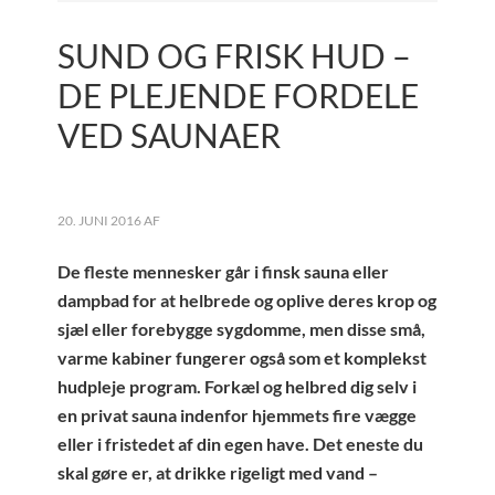
SUND OG FRISK HUD –
DE PLEJENDE FORDELE
VED SAUNAER
20. JUNI 2016
AF
De fleste mennesker går i finsk sauna eller
dampbad for at helbrede og oplive deres krop og
sjæl eller forebygge sygdomme, men disse små,
varme kabiner fungerer også som et komplekst
hudpleje program. Forkæl og helbred dig selv i
en privat sauna indenfor hjemmets fire vægge
eller i fristedet af din egen have. Det eneste du
skal gøre er, at drikke rigeligt med vand –