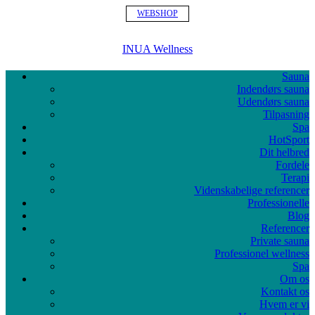
WEBSHOP
INUA Wellness
Sauna
Indendørs sauna
Udendørs sauna
Tilpasning
Spa
HotSport
Dit helbred
Fordele
Terapi
Videnskabelige referencer
Professionelle
Blog
Referencer
Private sauna
Professionel wellness
Spa
Om os
Kontakt os
Hvem er vi