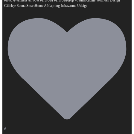
#INUAWellness #INUA #HUUM #HUUMdrop #SaunaKabine Wellness Design
...
Gilleleje Sauna SmartHome Afslapning Infravarme Udsigt
6