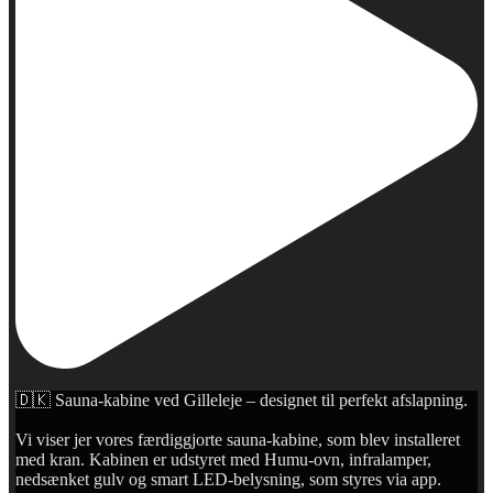
🇩🇰 Sauna-kabine ved Gilleleje – designet til perfekt afslapning.
Vi viser jer vores færdiggjorte sauna-kabine, som blev installeret
med kran. Kabinen er udstyret med Humu-ovn, infralamper,
nedsænket gulv og smart LED-belysning, som styres via app.