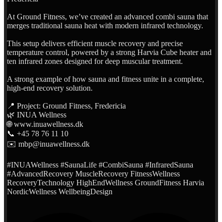
At Ground Fitness, we’ve created an advanced combi sauna that
merges traditional sauna heat with modern infrared technology.
This setup delivers efficient muscle recovery and precise
temperature control, powered by a strong Harvia Cube heater and
ten infrared zones designed for deep muscular treatment.
A strong example of how sauna and fitness unite in a complete,
high-end recovery solution.
📍 Project: Ground Fitness, Fredericia
🌿 INUA Wellness
🌐 www.inuawellness.dk
📞 +45 78 76 11 10
✉️ mbp@inuawellness.dk
#INUAWellness #SaunaLife #CombiSauna #InfraredSauna
#AdvancedRecovery MuscleRecovery FitnessWellness
RecoveryTechnology HighEndWellness GroundFitness Harvia
NordicWellness WellbeingDesign