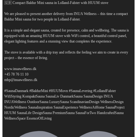
🇬🇧 Compact Baldur Mini sauna in Lolland-Falster with HUUM stove
We are pleased to present another delivery from INUA Wellness – this time a compact
Baldur Mini sauna for two people in Lolland-Falster.
It is a simple and elegant sauna, created for presence, calm and wellbeing. The sauna is
equipped with an amazing HUUM stove with WiFi control, a beautiful control panel,
elegant lighting features and a stunning view that completes the experience.
The stove is available with a drip tray and reflects the feeling we aim to create in every
project – the essence of living.
www.inuawellness.dk
+45 78 76 11 10
mbp@inuawellness.dk
#SaunaDanmark #BaldurMini #HUUMovn #SaunaLevering #LollandFalster
WifiStyring KompaktSauna SaunaLiv DanmarkSauna SaunaDesign INUA
INUAWellness OutdoorSauna LuxurySauna ScandinavianDesign WellnessDesign
NordicWellness SaunaInspiration SaunaExperience WellnessAtHome SaunaProject
HUUM SaunaLife DesignSauna PremiumSauna SaunaForTwo HandcraftedSauna
...
WellnessSpace EssenceOfLiving