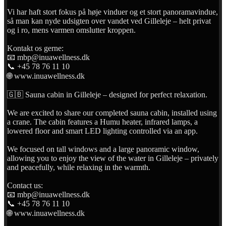
Vi har haft stort fokus på høje vinduer og et stort panoramavindue,
så man kan nyde udsigten over vandet ved Gilleleje – helt privat
og i ro, mens varmen omslutter kroppen.
Kontakt os gerne:
📧 mbp@inuawellness.dk
📞 +45 78 76 11 10
🌐 www.inuawellness.dk
🇬🇧 Sauna cabin in Gilleleje – designed for perfect relaxation.
We are excited to share our completed sauna cabin, installed using
a crane. The cabin features a Humu heater, infrared lamps, a
lowered floor and smart LED lighting controlled via an app.
We focused on tall windows and a large panoramic window,
allowing you to enjoy the view of the water in Gilleleje – privately
and peacefully, while relaxing in the warmth.
Contact us:
📧 mbp@inuawellness.dk
📞 +45 78 76 11 10
🌐 www.inuawellness.dk