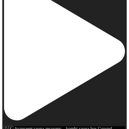
🇩🇰 Avanceret sauna-recovery – kombi-sauna hos Ground