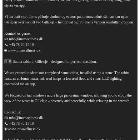
styres via app.
Vi har haft stort fokus på høje vinduer og et stort panoramavindue, så man kan nyde
udsigten over vandet ved Gilleleje – helt privat og i ro, mens varmen omslutter kroppen.
Kontakt os gerne:
📧 mbp@inuawellness.dk
📞 +45 78 76 11 10
🌐 www.inuawellness.dk
🇬🇧 Sauna cabin in Gilleleje – designed for perfect relaxation.
We are excited to share our completed sauna cabin, installed using a crane. The cabin
features a Humu heater, infrared lamps, a lowered floor and smart LED lighting
controlled via an app.
We focused on tall windows and a large panoramic window, allowing you to enjoy the
view of the water in Gilleleje – privately and peacefully, while relaxing in the warmth.
Contact us:
📧 mbp@inuawellness.dk
📞 +45 78 76 11 10
🌐 www.inuawellness.dk