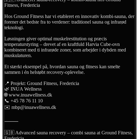
Fitness, Fredericia
Hos Ground Fitness har vi etableret en innovativ kombi-sauna, der
forener det bedste fra to verdener: traditionel sauna og infrarød
teknologi.
Løsningen giver optimal muskelrestitution og præcis
temperaturstyring – drevet af en kraftfuld Harvia Cube-ovn
kombineret med ti infrarøde zoner, som arbejder i dybden med
muskulaturen.
Et stærkt eksempel på, hvordan sauna og fitness kan smelte
sammen i én helstøbt recovery-oplevelse.
📍 Projekt: Ground Fitness, Fredericia
🌿 INUA Wellness
🌐 www.inuawellness.dk
📞 +45 78 76 11 10
✉️ mbp@inuawellness.dk
⸻
🇬🇧 Advanced sauna recovery – combi sauna at Ground Fitness,
Fredericia