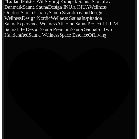
#LollandFalster WifiStyring KompaktSauna SaunaLiv
DanmarkSauna SaunaDesign INUA INUAWellness
OutdoorSauna LuxurySauna ScandinavianDesign
WellnessDesign NordicWellness SaunaInspiration
SaunaExperience WellnessAtHome SaunaProject HUUM
SaunaLife DesignSauna PremiumSauna SaunaForTwo
HandcraftedSauna WellnessSpace EssenceOfLiving