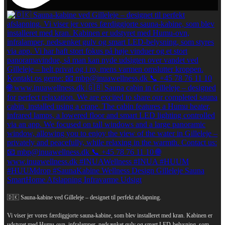
🇩🇰 Sauna-kabine ved Gilleleje – designet til perfekt afslapning.
Vi viser jer vores færdiggjorte sauna-kabine, som blev installeret med kran. Kabinen er
udstyret med Humu-ovn, infralamper, nedsænket gulv og smart LED-belysning, som