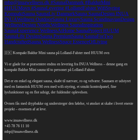
🇩🇰 Kompakt Baldur Mini sauna på Lolland-Falster med HUUM ovn
Vi er glade for at præsentere endnu en levering fra INUA Wellness – denne gang en
kompakt Baldur Mini sauna til to personer på Lolland-Falster.
Det er en enkel og elegant sauna, skabt til nærvær, ro og velvære. Saunaen er udstyret
med en fantastisk HUUM ovn med wifi-styring, et smukt kontrolpanel, fine
lysfunktioner og en flot udsigt, der fuldender oplevelsen.
Ovnen fås med drypbakke og understreger den følelse, vi ønsker at skabe i hvert eneste
projekt – essensen af at leve.
www.inuawellness.dk
+45 78 76 11 10
mbp@inuawellness.dk