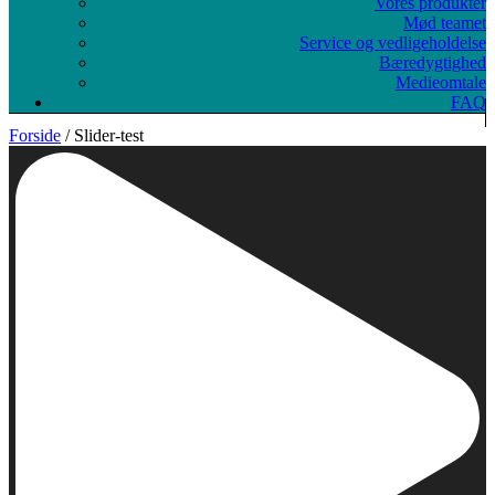
Vores produkter
Mød teamet
Service og vedligeholdelse
Bæredygtighed
Medieomtale
FAQ
Forside
/ Slider-test