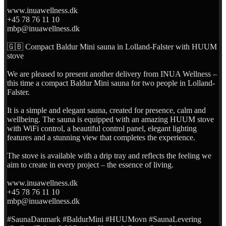
www.inuawellness.dk
+45 78 76 11 10
mbp@inuawellness.dk
🇬🇧 Compact Baldur Mini sauna in Lolland-Falster with HUUM
stove
We are pleased to present another delivery from INUA Wellness –
this time a compact Baldur Mini sauna for two people in Lolland-
Falster.
It is a simple and elegant sauna, created for presence, calm and
wellbeing. The sauna is equipped with an amazing HUUM stove
with WiFi control, a beautiful control panel, elegant lighting
features and a stunning view that completes the experience.
The stove is available with a drip tray and reflects the feeling we
aim to create in every project – the essence of living.
www.inuawellness.dk
+45 78 76 11 10
mbp@inuawellness.dk
#SaunaDanmark #BaldurMini #HUUMovn #SaunaLevering