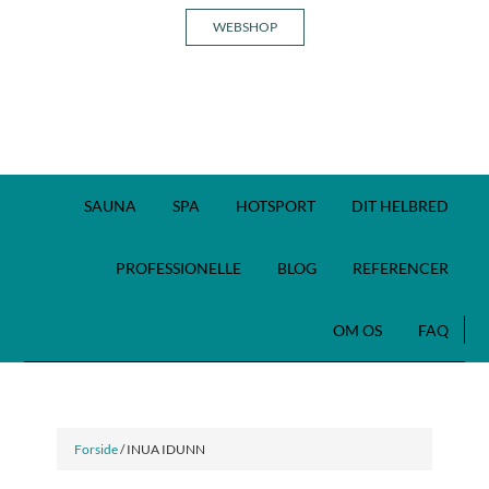
WEBSHOP
SAUNA
SPA
HOTSPORT
DIT HELBRED
PROFESSIONELLE
BLOG
REFERENCER
OM OS
FAQ
Forside
/ INUA IDUNN