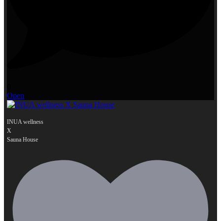
0
Open
INUA wellness
X
...
Sauna House