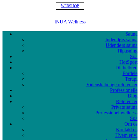
WEBSHOP
INUA Wellness
Sauna
Indendørs sauna
Udendørs sauna
Tilpasning
Spa
HotSport
Dit helbred
Fordele
Terapi
Videnskabelige referencer
Professionelle
Blog
Referencer
Private sauna
Professionel wellness
Spa
Om os
Kontakt os
Hvem er vi