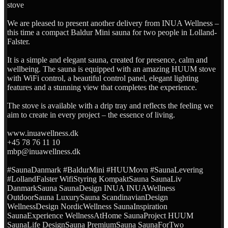
stove
We are pleased to present another delivery from INUA Wellness –
this time a compact Baldur Mini sauna for two people in Lolland-
Falster.
It is a simple and elegant sauna, created for presence, calm and
wellbeing. The sauna is equipped with an amazing HUUM stove
with WiFi control, a beautiful control panel, elegant lighting
features and a stunning view that completes the experience.
The stove is available with a drip tray and reflects the feeling we
aim to create in every project – the essence of living.
www.inuawellness.dk
+45 78 76 11 10
mbp@inuawellness.dk
#SaunaDanmark #BaldurMini #HUUMovn #SaunaLevering
#LollandFalster WifiStyring KompaktSauna SaunaLiv
DanmarkSauna SaunaDesign INUA INUAWellness
OutdoorSauna LuxurySauna ScandinavianDesign
WellnessDesign NordicWellness SaunaInspiration
SaunaExperience WellnessAtHome SaunaProject HUUM
SaunaLife DesignSauna PremiumSauna SaunaForTwo