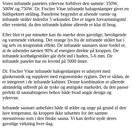
Vores infrarøde panelers ydeevne forbliver den samme: 350W,
500W og 750W. Dr. Fischer Vitae infrarøde halogenlamper giver en
fuldspektret stråling. Panelerne begynder at afsende varme og
infrarøde stråler indenfor 5 sekunder. Der er ingen forvarmningstid
eller ventetid, da den infrarøde kabine allerede er klar til brug.
Efter blot et par minutter kan du mærke dens gavnlige, beroligende
og varmende virkning. Det orange lys fra de infrarøde stråler har i
sig selv en terapeutisk effekt. De infrarøde saunaers store fordel er,
at de udsender næsten 90% af energien direkte på kroppen. De
infrarøde kortbølgestråler går dybt ind i huden, 5-6 mm. De
infrarøde paneler har en levetid på 5000 timer.
Dr. Fischer Vitae infrarøde halogenlamper er udstyret med
glaskeramik og suppleret med ergonomiske ryglæn. Det er sådan, de
er integreret i de infrarøde kabiner. Denne kombination er allerede
almindelig udbredt på de tyske og østrigske markeder, da den passer
perfekt til saunabrugeres behov både hvad angår design og
ydeevne.
Infrarøde saunaer anbefales både til ældre og unge på grund af den
lave temperatur, da kroppen ikke udsættes for det samme
stressniveau som i den finske sauna. Vi kan derfor nyde deres
gavnlige virkning hver dag.