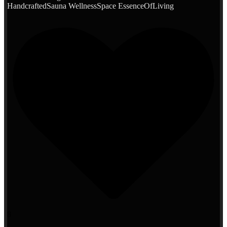
HandcraftedSauna WellnessSpace EssenceOfLiving
8