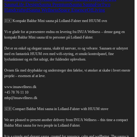
🇩🇰 Kompakt Baldur Mini sauna på Lolland-Falster med HUUM ovn
Vi er glade for at præsentere endnu en levering fra INUA Wellness – denne gang en
kompakt Baldur Mini sauna til to personer på Lolland-Falster.
Det er en enkel og elegant sauna, skabt til nærvær, ro og velvære. Saunaen er udstyret
med en fantastisk HUUM ovn med wifi-styring, et smukt kontrolpanel, fine
lysfunktioner og en flot udsigt, der fuldender oplevelsen.
Ovnen fås med drypbakke og understreger den følelse, vi ønsker at skabe i hvert eneste
projekt – essensen af at leve.
www.inuawellness.dk
+45 78 76 11 10
mbp@inuawellness.dk
🇬🇧 Compact Baldur Mini sauna in Lolland-Falster with HUUM stove
We are pleased to present another delivery from INUA Wellness – this time a compact
Baldur Mini sauna for two people in Lolland-Falster.
It is a simple and elegant sauna, created for presence, calm and wellbeing. The sauna is