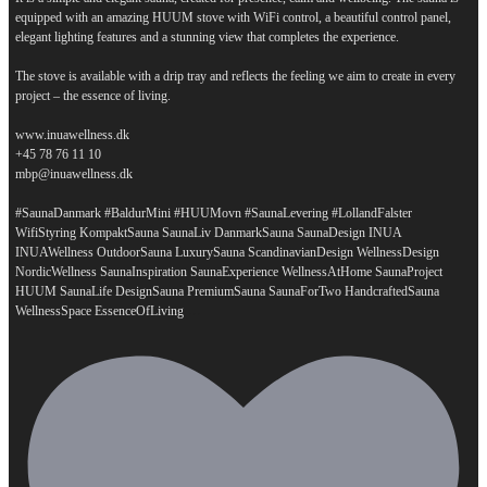
equipped with an amazing HUUM stove with WiFi control, a beautiful control panel,
elegant lighting features and a stunning view that completes the experience.
The stove is available with a drip tray and reflects the feeling we aim to create in every
project – the essence of living.
www.inuawellness.dk
+45 78 76 11 10
mbp@inuawellness.dk
#SaunaDanmark #BaldurMini #HUUMovn #SaunaLevering #LollandFalster
WifiStyring KompaktSauna SaunaLiv DanmarkSauna SaunaDesign INUA
INUAWellness OutdoorSauna LuxurySauna ScandinavianDesign WellnessDesign
NordicWellness SaunaInspiration SaunaExperience WellnessAtHome SaunaProject
HUUM SaunaLife DesignSauna PremiumSauna SaunaForTwo HandcraftedSauna
...
WellnessSpace EssenceOfLiving