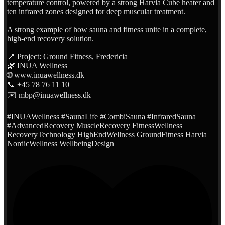
temperature control, powered by a strong Harvia Cube heater and
ten infrared zones designed for deep muscular treatment.
A strong example of how sauna and fitness unite in a complete,
high-end recovery solution.
📍 Project: Ground Fitness, Fredericia
🌿 INUA Wellness
🌐 www.inuawellness.dk
📞 +45 78 76 11 10
✉️ mbp@inuawellness.dk
#INUAWellness #SaunaLife #CombiSauna #InfraredSauna
#AdvancedRecovery MuscleRecovery FitnessWellness
RecoveryTechnology HighEndWellness GroundFitness Harvia
NordicWellness WellbeingDesign