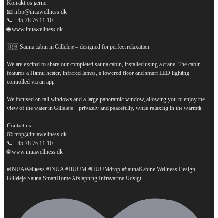
Kontakt os gerne:
📧 mbp@inuawellness.dk
📞 +45 78 76 11 10
🌐 www.inuawellness.dk
🇬🇧 Sauna cabin in Gilleleje – designed for perfect relaxation.
We are excited to share our completed sauna cabin, installed using a crane. The cabin
features a Humu heater, infrared lamps, a lowered floor and smart LED lighting
controlled via an app.
We focused on tall windows and a large panoramic window, allowing you to enjoy the
view of the water in Gilleleje – privately and peacefully, while relaxing in the warmth.
Contact us:
📧 mbp@inuawellness.dk
📞 +45 78 76 11 10
🌐 www.inuawellness.dk
#INUAWellness #INUA #HUUM #HUUMdrop #SaunaKabine Wellness Design
...
Gilleleje Sauna SmartHome Afslapning Infravarme Udsigt