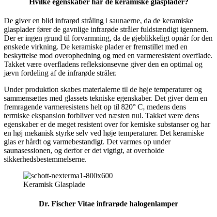
Hvilke egenskaber har de keramiske glasplader?
De giver en blid infrarød stråling i saunaerne, da de keramiske
glasplader fører de gavnlige infrarøde stråler fuldstændigt igennem.
Der er ingen grund til forvarmning, da de øjeblikkeligt opnår for den
ønskede virkning. De keramiske plader er fremstillet med en
beskyttelse mod overophedning og med en varmeresistent overflade.
Takket være overfladens refleksionsevne giver den en optimal og
jævn fordeling af de infrarøde stråler.
Under produktion skabes materialerne til de høje temperaturer og
sammensættes med glassets tekniske egenskaber. Det giver dem en
fremragende varmeresistens helt op til 820° C, medens dens
termiske ekspansion forbliver ved næsten nul. Takket være dens
egenskaber er de meget resistent over for kemiske substanser og har
en høj mekanisk styrke selv ved høje temperaturer. Det keramiske
glas er hårdt og varmebestandigt. Det varmes op under
saunasessionen, og derfor er det vigtigt, at overholde
sikkerhedsbestemmelserne.
Keramisk Glasplade
Dr. Fischer Vitae infrarøde halogenlamper