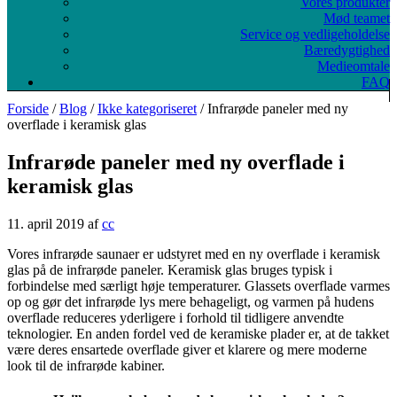
Vores produkter
Mød teamet
Service og vedligeholdelse
Bæredygtighed
Medieomtale
FAQ
Forside
/
Blog
/
Ikke kategoriseret
/ Infrarøde paneler med ny
overflade i keramisk glas
Infrarøde paneler med ny overflade i
keramisk glas
11. april 2019
af
cc
Vores infrarøde saunaer er udstyret med en ny overflade i keramisk
glas på de infrarøde paneler. Keramisk glas bruges typisk i
forbindelse med særligt høje temperaturer. Glassets overflade varmes
op og gør det infrarøde lys mere behageligt, og varmen på hudens
overflade reduceres yderligere i forhold til tidligere anvendte
teknologier. En anden fordel ved de keramiske plader er, at de takket
være deres ensartede overflade giver et klarere og mere moderne
look til de infrarøde kabiner.