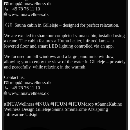
📧 mbp@inuawellness.dk
📞 +45 78 76 11 10
🌐 www.inuawellness.dk
🇬🇧 Sauna cabin in Gilleleje – designed for perfect relaxation.
We are excited to share our completed sauna cabin, installed using
a crane. The cabin features a Humu heater, infrared lamps, a
lowered floor and smart LED lighting controlled via an app.
We focused on tall windows and a large panoramic window,
allowing you to enjoy the view of the water in Gilleleje – privately
and peacefully, while relaxing in the warmth.
Contact us:
📧 mbp@inuawellness.dk
📞 +45 78 76 11 10
🌐 www.inuawellness.dk
#INUAWellness #INUA #HUUM #HUUMdrop #SaunaKabine
Wellness Design Gilleleje Sauna SmartHome Afslapning
Infravarme Udsigt