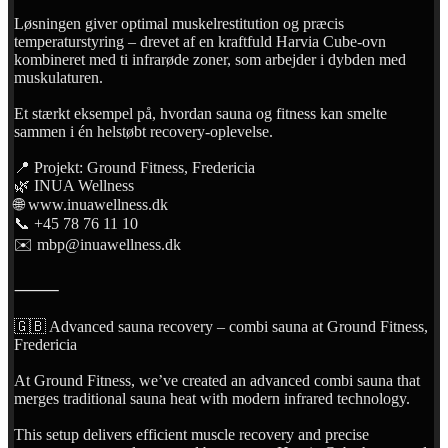
Løsningen giver optimal muskelrestitution og præcis
temperaturstyring – drevet af en kraftfuld Harvia Cube-ovn
kombineret med ti infrarøde zoner, som arbejder i dybden med
muskulaturen.
Et stærkt eksempel på, hvordan sauna og fitness kan smelte
sammen i én helstøbt recovery-oplevelse.
📍 Projekt: Ground Fitness, Fredericia
🌿 INUA Wellness
🌐 www.inuawellness.dk
📞 +45 78 76 11 10
✉️ mbp@inuawellness.dk
⸻
🇬🇧 Advanced sauna recovery – combi sauna at Ground Fitness,
Fredericia
At Ground Fitness, we’ve created an advanced combi sauna that
merges traditional sauna heat with modern infrared technology.
This setup delivers efficient muscle recovery and precise