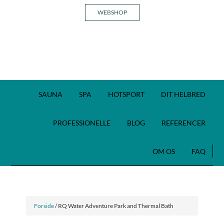
WEBSHOP
SAUNA
SPA
HOTSPORT
DIT HELBRED
PROFESSIONELLE
BLOG
REFERENCER
OM OS
FAQ
Forside
/ RQ Water Adventure Park and Thermal Bath