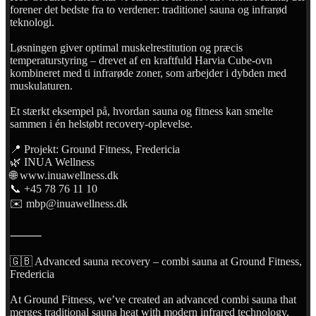
forener det bedste fra to verdener: traditionel sauna og infrarød
teknologi.
Løsningen giver optimal muskelrestitution og præcis
temperaturstyring – drevet af en kraftfuld Harvia Cube-ovn
kombineret med ti infrarøde zoner, som arbejder i dybden med
muskulaturen.
Et stærkt eksempel på, hvordan sauna og fitness kan smelte
sammen i én helstøbt recovery-oplevelse.
📍 Projekt: Ground Fitness, Fredericia
🌿 INUA Wellness
🌐 www.inuawellness.dk
📞 +45 78 76 11 10
✉️ mbp@inuawellness.dk
⸻
🇬🇧 Advanced sauna recovery – combi sauna at Ground Fitness,
Fredericia
At Ground Fitness, we’ve created an advanced combi sauna that
merges traditional sauna heat with modern infrared technology.