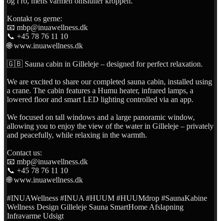
og i ro, mens varmen omslutter kroppen.
Kontakt os gerne:
📧 mbp@inuawellness.dk
📞 +45 78 76 11 10
🌐 www.inuawellness.dk
🇬🇧 Sauna cabin in Gilleleje – designed for perfect relaxation.
We are excited to share our completed sauna cabin, installed using
a crane. The cabin features a Humu heater, infrared lamps, a
lowered floor and smart LED lighting controlled via an app.
We focused on tall windows and a large panoramic window,
allowing you to enjoy the view of the water in Gilleleje – privately
and peacefully, while relaxing in the warmth.
Contact us:
📧 mbp@inuawellness.dk
📞 +45 78 76 11 10
🌐 www.inuawellness.dk
#INUAWellness #INUA #HUUM #HUUMdrop #SaunaKabine
Wellness Design Gilleleje Sauna SmartHome Afslapning
Infravarme Udsigt