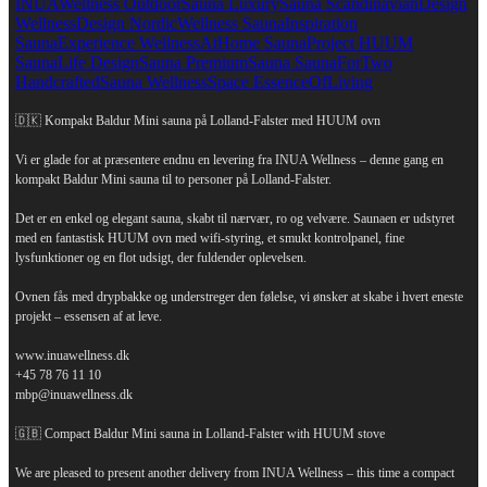
🇩🇰 Kompakt Baldur Mini sauna på Lolland-Falster med HUUM ovn
Vi er glade for at præsentere endnu en levering fra INUA Wellness – denne gang en
kompakt Baldur Mini sauna til to personer på Lolland-Falster.
Det er en enkel og elegant sauna, skabt til nærvær, ro og velvære. Saunaen er udstyret
med en fantastisk HUUM ovn med wifi-styring, et smukt kontrolpanel, fine
lysfunktioner og en flot udsigt, der fuldender oplevelsen.
Ovnen fås med drypbakke og understreger den følelse, vi ønsker at skabe i hvert eneste
projekt – essensen af at leve.
www.inuawellness.dk
+45 78 76 11 10
mbp@inuawellness.dk
🇬🇧 Compact Baldur Mini sauna in Lolland-Falster with HUUM stove
We are pleased to present another delivery from INUA Wellness – this time a compact