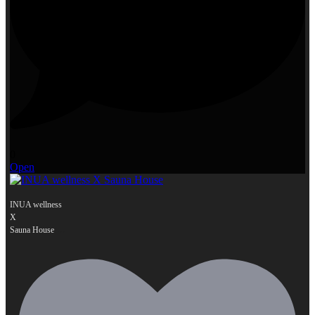
0
Open
INUA wellness
X
...
Sauna House