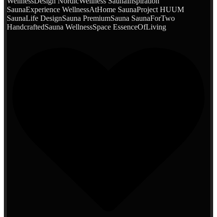
WellnessDesign NordicWellness SaunaInspiration
SaunaExperience WellnessAtHome SaunaProject HUUM
SaunaLife DesignSauna PremiumSauna SaunaForTwo
HandcraftedSauna WellnessSpace EssenceOfLiving