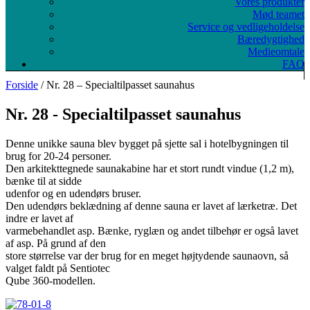
Vores produkter
Mød teamet
Service og vedligeholdelse
Bæredygtighed
Medieomtale
FAQ
Forside
/ Nr. 28 – Specialtilpasset saunahus
Nr. 28 - Specialtilpasset saunahus
Denne unikke sauna blev bygget på sjette sal i hotelbygningen til
brug for 20-24 personer.
Den arkitekttegnede saunakabine har et stort rundt vindue (1,2 m),
bænke til at sidde
udenfor og en udendørs bruser.
Den udendørs beklædning af denne sauna er lavet af lærketræ. Det
indre er lavet af
varmebehandlet asp. Bænke, ryglæn og andet tilbehør er også lavet
af asp. På grund af den
store størrelse var der brug for en meget højtydende saunaovn, så
valget faldt på Sentiotec
Qube 360-modellen.