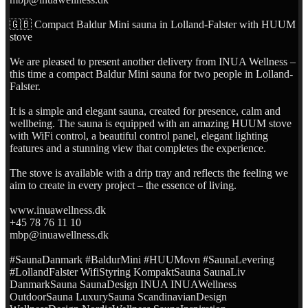
🇬🇧 Compact Baldur Mini sauna in Lolland-Falster with HUUM
stove
We are pleased to present another delivery from INUA Wellness –
this time a compact Baldur Mini sauna for two people in Lolland-
Falster.
It is a simple and elegant sauna, created for presence, calm and
wellbeing. The sauna is equipped with an amazing HUUM stove
with WiFi control, a beautiful control panel, elegant lighting
features and a stunning view that completes the experience.
The stove is available with a drip tray and reflects the feeling we
aim to create in every project – the essence of living.
www.inuawellness.dk
+45 78 76 11 10
mbp@inuawellness.dk
#SaunaDanmark #BaldurMini #HUUMovn #SaunaLevering
#LollandFalster WifiStyring KompaktSauna SaunaLiv
DanmarkSauna SaunaDesign INUA INUAWellness
OutdoorSauna LuxurySauna ScandinavianDesign