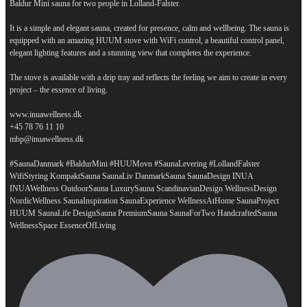
Baldur Mini sauna for two people in Lolland-Falster.
It is a simple and elegant sauna, created for presence, calm and wellbeing. The sauna is
equipped with an amazing HUUM stove with WiFi control, a beautiful control panel,
elegant lighting features and a stunning view that completes the experience.
The stove is available with a drip tray and reflects the feeling we aim to create in every
project – the essence of living.
www.inuawellness.dk
+45 78 76 11 10
mbp@inuawellness.dk
#SaunaDanmark #BaldurMini #HUUMovn #SaunaLevering #LollandFalster
WifiStyring KompaktSauna SaunaLiv DanmarkSauna SaunaDesign INUA
INUAWellness OutdoorSauna LuxurySauna ScandinavianDesign WellnessDesign
NordicWellness SaunaInspiration SaunaExperience WellnessAtHome SaunaProject
HUUM SaunaLife DesignSauna PremiumSauna SaunaForTwo HandcraftedSauna
...
WellnessSpace EssenceOfLiving