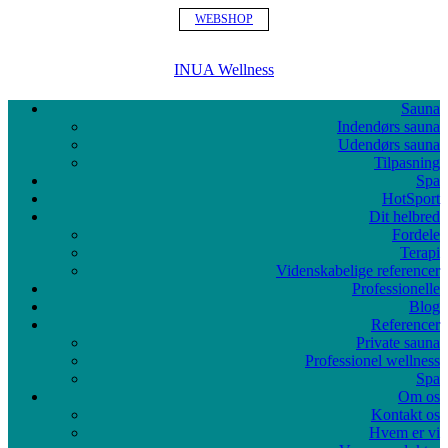
WEBSHOP
INUA Wellness
Sauna
Indendørs sauna
Udendørs sauna
Tilpasning
Spa
HotSport
Dit helbred
Fordele
Terapi
Videnskabelige referencer
Professionelle
Blog
Referencer
Private sauna
Professionel wellness
Spa
Om os
Kontakt os
Hvem er vi