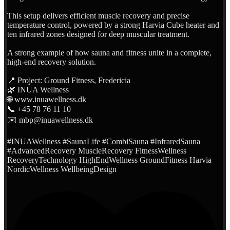
This setup delivers efficient muscle recovery and precise
temperature control, powered by a strong Harvia Cube heater and
ten infrared zones designed for deep muscular treatment.
A strong example of how sauna and fitness unite in a complete,
high-end recovery solution.
📍 Project: Ground Fitness, Fredericia
🌿 INUA Wellness
🌐 www.inuawellness.dk
📞 +45 78 76 11 10
✉️ mbp@inuawellness.dk
#INUAWellness #SaunaLife #CombiSauna #InfraredSauna
#AdvancedRecovery MuscleRecovery FitnessWellness
RecoveryTechnology HighEndWellness GroundFitness Harvia
NordicWellness WellbeingDesign