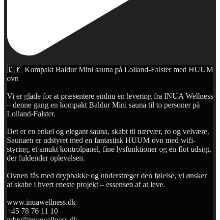
🇩🇰 Kompakt Baldur Mini sauna på Lolland-Falster med HUUM
ovn
Vi er glade for at præsentere endnu en levering fra INUA Wellness
– denne gang en kompakt Baldur Mini sauna til to personer på
Lolland-Falster.
Det er en enkel og elegant sauna, skabt til nærvær, ro og velvære.
Saunaen er udstyret med en fantastisk HUUM ovn med wifi-
styring, et smukt kontrolpanel, fine lysfunktioner og en flot udsigt,
der fuldender oplevelsen.
Ovnen fås med drypbakke og understreger den følelse, vi ønsker
at skabe i hvert eneste projekt – essensen af at leve.
www.inuawellness.dk
+45 78 76 11 10
mbp@inuawellness.dk