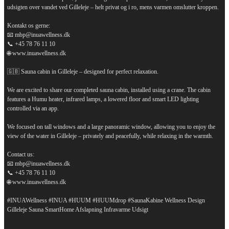
udsigten over vandet ved Gilleleje – helt privat og i ro, mens varmen omslutter kroppen.
Kontakt os gerne:
📧 mbp@inuawellness.dk
📞 +45 78 76 11 10
🌐 www.inuawellness.dk
🇬🇧 Sauna cabin in Gilleleje – designed for perfect relaxation.
We are excited to share our completed sauna cabin, installed using a crane. The cabin
features a Humu heater, infrared lamps, a lowered floor and smart LED lighting
controlled via an app.
We focused on tall windows and a large panoramic window, allowing you to enjoy the
view of the water in Gilleleje – privately and peacefully, while relaxing in the warmth.
Contact us:
📧 mbp@inuawellness.dk
📞 +45 78 76 11 10
🌐 www.inuawellness.dk
#INUAWellness #INUA #HUUM #HUUMdrop #SaunaKabine Wellness Design
...
Gilleleje Sauna SmartHome Afslapning Infravarme Udsigt