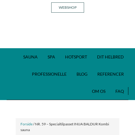
WEBSHOP
SAUNA
SPA
HOTSPORT
DIT HELBRED
PROFESSIONELLE
BLOG
REFERENCER
OM OS
FAQ
Forside
/ NR. 59 – Specialtilpasset INUA BALDUR Kombi
sauna