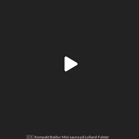
🇩🇰 Kompakt Baldur Mini sauna på Lolland-Falster
...
8
1
...
🇩🇰 Kompakt Baldur Mini sauna på Lolland-Falster