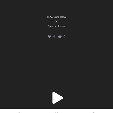
4
0
INUA wellness
X
Sauna House
4
0
🇩🇰 Sauna-kabine ved Gilleleje – designet til
...