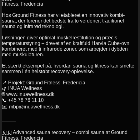
Fitness, Fredericia
Hos Ground Fitness har vi etableret en innovativ kombi-
sauna, der forener det bedste fra to verdener: traditionel
sauna og infrarød teknologi.
Løsningen giver optimal muskelrestitution og præcis
temperaturstyring – drevet af en kraftfuld Harvia Cube-ovn
kombineret med ti infrarøde zoner, som arbejder i dybden
med muskulaturen.
Et stærkt eksempel på, hvordan sauna og fitness kan smelte
sammen i én helstøbt recovery-oplevelse.
📍 Projekt: Ground Fitness, Fredericia
🌿 INUA Wellness
🌐 www.inuawellness.dk
📞 +45 78 76 11 10
✉️ mbp@inuawellness.dk
⸻
🇬🇧 Advanced sauna recovery – combi sauna at Ground
Fitness, Fredericia