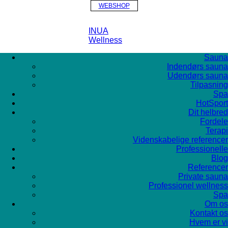
WEBSHOP
INUA
Wellness
Sauna
Indendørs sauna
Udendørs sauna
Tilpasning
Spa
HotSport
Dit helbred
Fordele
Terapi
Videnskabelige referencer
Professionelle
Blog
Referencer
Private sauna
Professionel wellness
Spa
Om os
Kontakt os
Hvem er vi