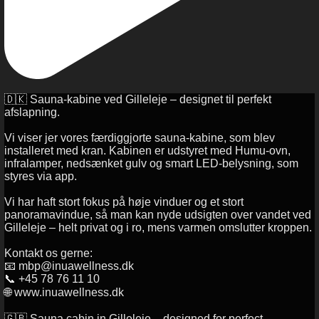
🇩🇰 Sauna-kabine ved Gilleleje – designet til perfekt
afslapning.
Vi viser jer vores færdiggjorte sauna-kabine, som blev
installeret med kran. Kabinen er udstyret med Humu-ovn,
infralamper, nedsænket gulv og smart LED-belysning, som
styres via app.
Vi har haft stort fokus på høje vinduer og et stort
panoramavindue, så man kan nyde udsigten over vandet ved
Gilleleje – helt privat og i ro, mens varmen omslutter kroppen.
Kontakt os gerne:
📧 mbp@inuawellness.dk
📞 +45 78 76 11 10
🌐 www.inuawellness.dk
🇬🇧 Sauna cabin in Gilleleje – designed for perfect