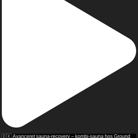
🇩🇰 Avanceret sauna-recovery – kombi-sauna hos Ground