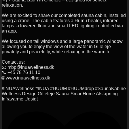
relaxation.
We are excited to share our completed sauna cabin, installed
using a crane. The cabin features a Humu heater, infrared
lamps, a lowered floor and smart LED lighting controlled via
an app.
We focused on tall windows and a large panoramic window,
allowing you to enjoy the view of the water in Gilleleje –
privately and peacefully, while relaxing in the warmth.
Contact us:
📧 mbp@inuawellness.dk
📞 +45 78 76 11 10
🌐 www.inuawellness.dk
#INUAWellness #INUA #HUUM #HUUMdrop #SaunaKabine
Wellness Design Gilleleje Sauna SmartHome Afslapning
Infravarme Udsigt