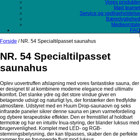
Vores produkter
Mød teamet
Service og vedligeholdelse
Bæredygtighed
Medieomtale
FAQ
Forside
/ NR. 54 Specialtilpasset saunahus
NR. 54 Specialtilpasset
saunahus
Oplev uovertruffen afslapning med vores fantastiske sauna, der
er designet til at kombinere moderne elegance med ultimativ
komfort. Det slanke ydre og det store vindue giver en
betagende udsigt og naturligt lys, der forstærker den fredfyldte
atmosfære. Udstyret med en Huum Drop-saunaovn og seks
infrarøde paneler sikrer denne sauna en jævn varmefordeling
og dybere terapeutiske effekter. Den er fremstillet af holdbart
termotræ og har en intuitiv Inua-styring, der blander luksus med
brugervenlighed. Komplet med LED- og RGB-
stemningsbelysning, der kan tilpasses, skaber den de perfekte
rammer for en foryngende flugt mod luksus.