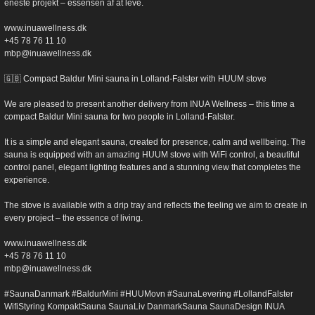
eneste projekt – essensen af at leve.
www.inuawellness.dk
+45 78 76 11 10
mbp@inuawellness.dk
🇬🇧 Compact Baldur Mini sauna in Lolland-Falster with HUUM stove
We are pleased to present another delivery from INUA Wellness – this time a
compact Baldur Mini sauna for two people in Lolland-Falster.
It is a simple and elegant sauna, created for presence, calm and wellbeing. The
sauna is equipped with an amazing HUUM stove with WiFi control, a beautiful
control panel, elegant lighting features and a stunning view that completes the
experience.
The stove is available with a drip tray and reflects the feeling we aim to create in
every project – the essence of living.
www.inuawellness.dk
+45 78 76 11 10
mbp@inuawellness.dk
#SaunaDanmark #BaldurMini #HUUMovn #SaunaLevering #LollandFalster
WifiStyring KompaktSauna SaunaLiv DanmarkSauna SaunaDesign INUA