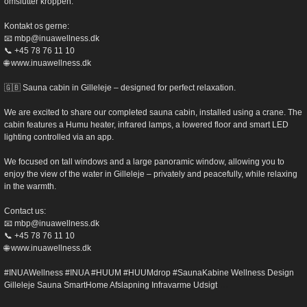
omslutter kroppen.
Kontakt os gerne:
📧 mbp@inuawellness.dk
📞 +45 78 76 11 10
🌐 www.inuawellness.dk
🇬🇧 Sauna cabin in Gilleleje – designed for perfect relaxation.
We are excited to share our completed sauna cabin, installed using a crane. The
cabin features a Humu heater, infrared lamps, a lowered floor and smart LED
lighting controlled via an app.
We focused on tall windows and a large panoramic window, allowing you to
enjoy the view of the water in Gilleleje – privately and peacefully, while relaxing
in the warmth.
Contact us:
📧 mbp@inuawellness.dk
📞 +45 78 76 11 10
🌐 www.inuawellness.dk
#INUAWellness #INUA #HUUM #HUUMdrop #SaunaKabine Wellness Design
...
Gilleleje Sauna SmartHome Afslapning Infravarme Udsigt