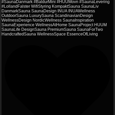
#SaunaDanmark #BaldurMini #HUUMovn #SaunaLevering
#LollandFalster WifiStyring KompaktSauna SaunaLiv
DanmarkSauna SaunaDesign INUA INUAWellness
OutdoorSauna LuxurySauna ScandinavianDesign
WellnessDesign NordicWellness SaunaInspiration
SaunaExperience WellnessAtHome SaunaProject HUUM
SaunaLife DesignSauna PremiumSauna SaunaForTwo
HandcraftedSauna WellnessSpace EssenceOfLiving