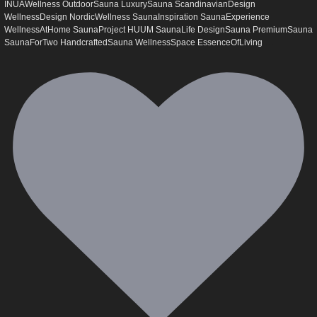
INUAWellness OutdoorSauna LuxurySauna ScandinavianDesign
WellnessDesign NordicWellness SaunaInspiration SaunaExperience
WellnessAtHome SaunaProject HUUM SaunaLife DesignSauna PremiumSauna
...
SaunaForTwo HandcraftedSauna WellnessSpace EssenceOfLiving