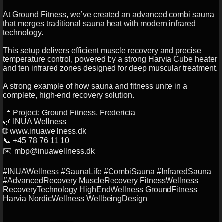
At Ground Fitness, we’ve created an advanced combi sauna
that merges traditional sauna heat with modern infrared
technology.
This setup delivers efficient muscle recovery and precise
temperature control, powered by a strong Harvia Cube heater
and ten infrared zones designed for deep muscular treatment.
A strong example of how sauna and fitness unite in a
complete, high-end recovery solution.
📍 Project: Ground Fitness, Fredericia
🌿 INUA Wellness
🌐 www.inuawellness.dk
📞 +45 78 76 11 10
✉️ mbp@inuawellness.dk
#INUAWellness #SaunaLife #CombiSauna #InfraredSauna
#AdvancedRecovery MuscleRecovery FitnessWellness
RecoveryTechnology HighEndWellness GroundFitness
Harvia NordicWellness WellbeingDesign