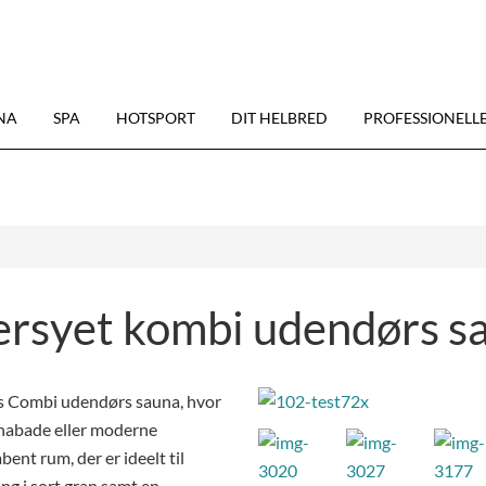
NA
SPA
HOTSPORT
DIT HELBRED
PROFESSIONELL
ersyet kombi udendørs s
s Combi udendørs sauna, hvor
unabade eller moderne
bent rum, der er ideelt til
g i sort gran samt en