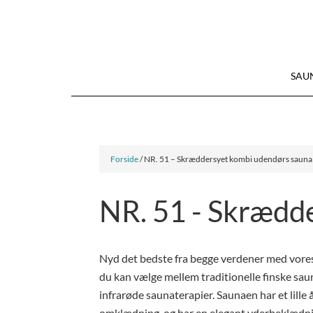
SAU
Forside
/ NR. 51 – Skræddersyet kombi udendørs sauna
NR. 51 - Skrædd
Nyd det bedste fra begge verdener med vore
du kan vælge mellem traditionelle finske sa
infrarøde saunaterapier. Saunaen har et lille å
omklædning, og har en elegant yderbeklædnin