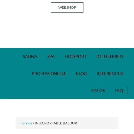
WEBSHOP
SAUNA
SPA
HOTSPORT
DIT HELBRED
PROFESSIONELLE
BLOG
REFERENCER
OM OS
FAQ
Forside
/ INUA PORTABLE BALDUR