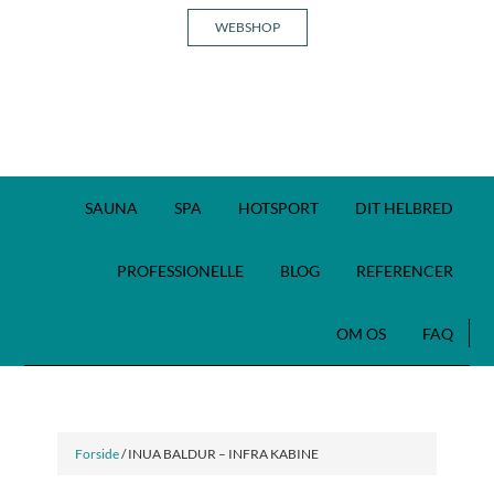
WEBSHOP
SAUNA
SPA
HOTSPORT
DIT HELBRED
PROFESSIONELLE
BLOG
REFERENCER
OM OS
FAQ
Forside
/ INUA BALDUR – INFRA KABINE