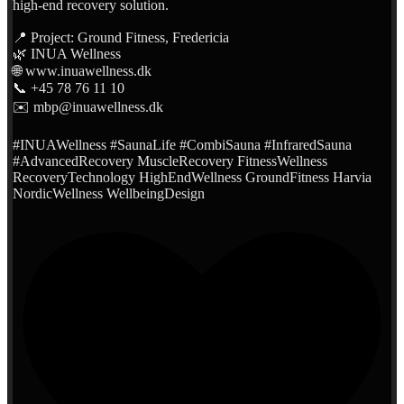
high-end recovery solution.
📍 Project: Ground Fitness, Fredericia
🌿 INUA Wellness
🌐 www.inuawellness.dk
📞 +45 78 76 11 10
✉️ mbp@inuawellness.dk
#INUAWellness #SaunaLife #CombiSauna #InfraredSauna
#AdvancedRecovery MuscleRecovery FitnessWellness
RecoveryTechnology HighEndWellness GroundFitness Harvia
NordicWellness WellbeingDesign