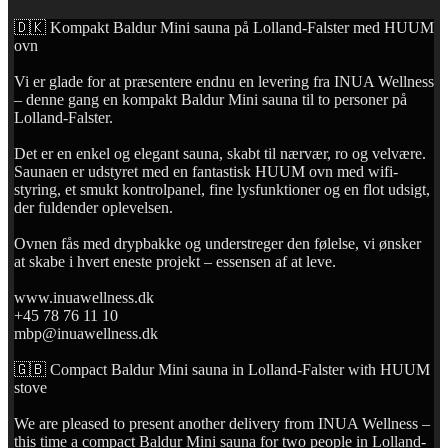
🇩🇰 Kompakt Baldur Mini sauna på Lolland-Falster med HUUM
ovn
Vi er glade for at præsentere endnu en levering fra INUA Wellness
– denne gang en kompakt Baldur Mini sauna til to personer på
Lolland-Falster.
Det er en enkel og elegant sauna, skabt til nærvær, ro og velvære.
Saunaen er udstyret med en fantastisk HUUM ovn med wifi-
styring, et smukt kontrolpanel, fine lysfunktioner og en flot udsigt,
der fuldender oplevelsen.
Ovnen fås med drypbakke og understreger den følelse, vi ønsker
at skabe i hvert eneste projekt – essensen af at leve.
www.inuawellness.dk
+45 78 76 11 10
mbp@inuawellness.dk
🇬🇧 Compact Baldur Mini sauna in Lolland-Falster with HUUM
stove
We are pleased to present another delivery from INUA Wellness –
this time a compact Baldur Mini sauna for two people in Lolland-