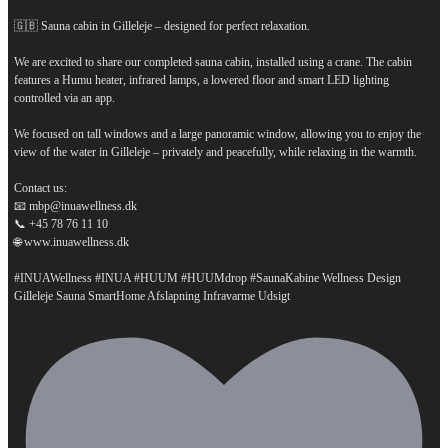
🇬🇧 Sauna cabin in Gilleleje – designed for perfect relaxation.
We are excited to share our completed sauna cabin, installed using a crane. The cabin
features a Humu heater, infrared lamps, a lowered floor and smart LED lighting
controlled via an app.
We focused on tall windows and a large panoramic window, allowing you to enjoy the
view of the water in Gilleleje – privately and peacefully, while relaxing in the warmth.
Contact us:
📧 mbp@inuawellness.dk
📞 +45 78 76 11 10
🌐 www.inuawellness.dk
#INUAWellness #INUA #HUUM #HUUMdrop #SaunaKabine Wellness Design
...
Gilleleje Sauna SmartHome Afslapning Infravarme Udsigt