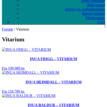
Vores produkter
Mød teamet
Service og vedligeholdelse
Bæredygtighed
Medieomtale
FAQ
Forside
/ Vitarium
Vitarium
INUA FRIGG – VITARIUM
Fra 109.989 kr.
INUA HEIMDALL – VITARIUM
Fra 118.789 kr.
INUA BALDUR – VITARIUM