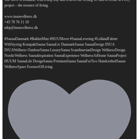
project – the essence of living.
www.inuawellness.dk
+45 78 76 11 10
mbp@inuawellness.dk
#SaunaDanmark #BaldurMini #HUUMovn #SaunaLevering #LollandFalster
WifiStyring KompaktSauna SaunaLiv DanmarkSauna SaunaDesign INUA
INUAWellness OutdoorSauna LuxurySauna ScandinavianDesign WellnessDesign
NordicWellness SaunaInspiration SaunaExperience WellnessAtHome SaunaProject
HUUM SaunaLife DesignSauna PremiumSauna SaunaForTwo HandcraftedSauna
...
WellnessSpace EssenceOfLiving