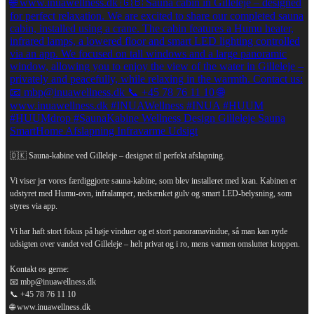
🇩🇰 Sauna-kabine ved Gilleleje – designet til perfekt afslapning.
Vi viser jer vores færdiggjorte sauna-kabine, som blev installeret med kran. Kabinen er
udstyret med Humu-ovn, infralamper, nedsænket gulv og smart LED-belysning, som
styres via app.
Vi har haft stort fokus på høje vinduer og et stort panoramavindue, så man kan nyde
udsigten over vandet ved Gilleleje – helt privat og i ro, mens varmen omslutter kroppen.
Kontakt os gerne:
📧 mbp@inuawellness.dk
📞 +45 78 76 11 10
🌐 www.inuawellness.dk