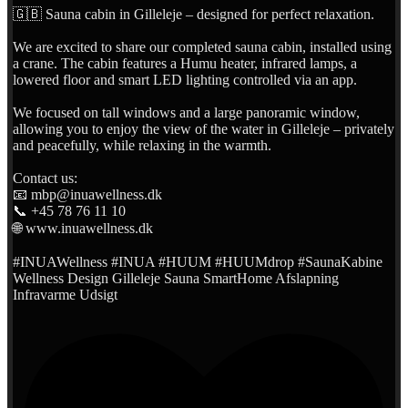
🇬🇧 Sauna cabin in Gilleleje – designed for perfect relaxation.
We are excited to share our completed sauna cabin, installed using
a crane. The cabin features a Humu heater, infrared lamps, a
lowered floor and smart LED lighting controlled via an app.
We focused on tall windows and a large panoramic window,
allowing you to enjoy the view of the water in Gilleleje – privately
and peacefully, while relaxing in the warmth.
Contact us:
📧 mbp@inuawellness.dk
📞 +45 78 76 11 10
🌐 www.inuawellness.dk
#INUAWellness #INUA #HUUM #HUUMdrop #SaunaKabine
Wellness Design Gilleleje Sauna SmartHome Afslapning
Infravarme Udsigt