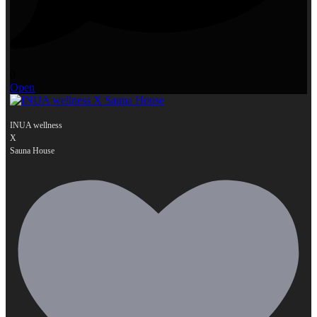
0
Open
INUA wellness
X
...
Sauna House