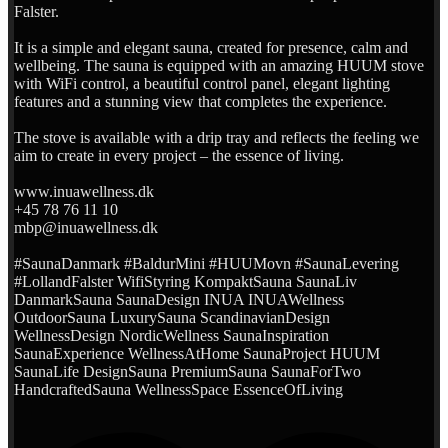
Falster.
It is a simple and elegant sauna, created for presence, calm and
wellbeing. The sauna is equipped with an amazing HUUM stove
with WiFi control, a beautiful control panel, elegant lighting
features and a stunning view that completes the experience.
The stove is available with a drip tray and reflects the feeling we
aim to create in every project – the essence of living.
www.inuawellness.dk
+45 78 76 11 10
mbp@inuawellness.dk
#SaunaDanmark #BaldurMini #HUUMovn #SaunaLevering
#LollandFalster WifiStyring KompaktSauna SaunaLiv
DanmarkSauna SaunaDesign INUA INUAWellness
OutdoorSauna LuxurySauna ScandinavianDesign
WellnessDesign NordicWellness SaunaInspiration
SaunaExperience WellnessAtHome SaunaProject HUUM
SaunaLife DesignSauna PremiumSauna SaunaForTwo
HandcraftedSauna WellnessSpace EssenceOfLiving