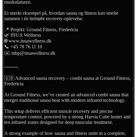
muskulaturen.
Et stærkt eksempel på, hvordan sauna og fitness kan smelte
sammen i én helstøbt recovery-oplevelse.
📍 Projekt: Ground Fitness, Fredericia
🌿 INUA Wellness
🌐 www.inuawellness.dk
📞 +45 78 76 11 10
✉️ mbp@inuawellness.dk
⸻
🇬🇧 Advanced sauna recovery – combi sauna at Ground Fitness,
Fredericia
At Ground Fitness, we’ve created an advanced combi sauna that
merges traditional sauna heat with modern infrared technology.
This setup delivers efficient muscle recovery and precise
temperature control, powered by a strong Harvia Cube heater and
ten infrared zones designed for deep muscular treatment.
A strong example of how sauna and fitness unite in a complete,