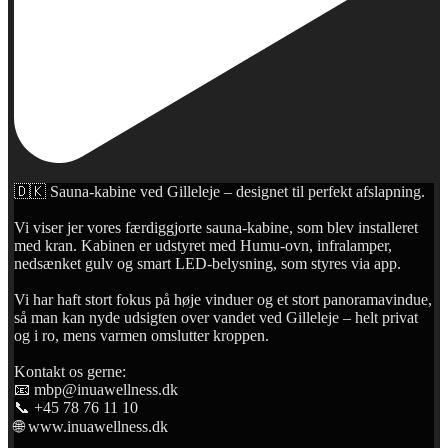
🇩🇰 Sauna-kabine ved Gilleleje – designet til perfekt afslapning.
Vi viser jer vores færdiggjorte sauna-kabine, som blev installeret
med kran. Kabinen er udstyret med Humu-ovn, infralamper,
nedsænket gulv og smart LED-belysning, som styres via app.
Vi har haft stort fokus på høje vinduer og et stort panoramavindue,
så man kan nyde udsigten over vandet ved Gilleleje – helt privat
og i ro, mens varmen omslutter kroppen.
Kontakt os gerne:
📧 mbp@inuawellness.dk
📞 +45 78 76 11 10
🌐 www.inuawellness.dk