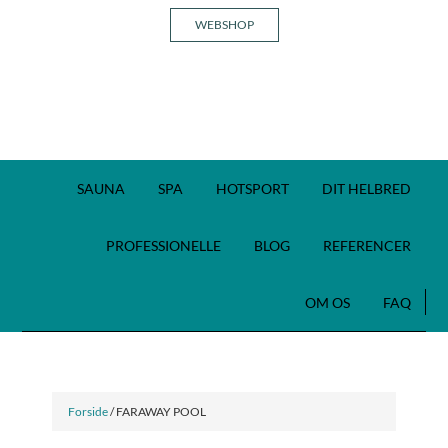
WEBSHOP
SAUNA
SPA
HOTSPORT
DIT HELBRED
PROFESSIONELLE
BLOG
REFERENCER
OM OS
FAQ
Forside
/ FARAWAY POOL