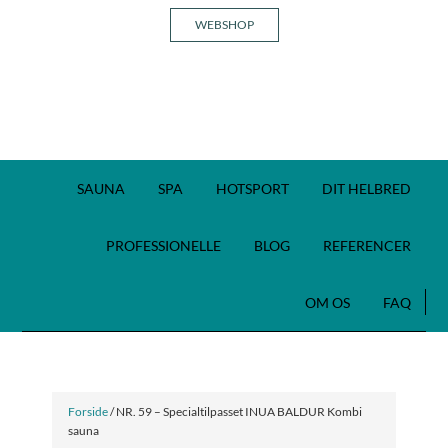
WEBSHOP
SAUNA
SPA
HOTSPORT
DIT HELBRED
PROFESSIONELLE
BLOG
REFERENCER
OM OS
FAQ
Forside
/ NR. 59 – Specialtilpasset INUA BALDUR Kombi
sauna