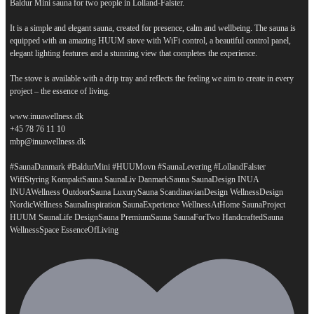
Baldur Mini sauna for two people in Lolland-Falster.
It is a simple and elegant sauna, created for presence, calm and wellbeing. The sauna is
equipped with an amazing HUUM stove with WiFi control, a beautiful control panel,
elegant lighting features and a stunning view that completes the experience.
The stove is available with a drip tray and reflects the feeling we aim to create in every
project – the essence of living.
www.inuawellness.dk
+45 78 76 11 10
mbp@inuawellness.dk
#SaunaDanmark #BaldurMini #HUUMovn #SaunaLevering #LollandFalster
WifiStyring KompaktSauna SaunaLiv DanmarkSauna SaunaDesign INUA
INUAWellness OutdoorSauna LuxurySauna ScandinavianDesign WellnessDesign
NordicWellness SaunaInspiration SaunaExperience WellnessAtHome SaunaProject
HUUM SaunaLife DesignSauna PremiumSauna SaunaForTwo HandcraftedSauna
...
WellnessSpace EssenceOfLiving