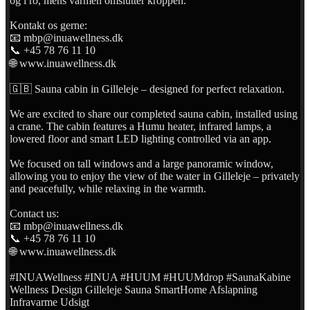
og i ro, mens varmen omslutter kroppen.
Kontakt os gerne:
📧 mbp@inuawellness.dk
📞 +45 78 76 11 10
🌐 www.inuawellness.dk
🇬🇧 Sauna cabin in Gilleleje – designed for perfect relaxation.
We are excited to share our completed sauna cabin, installed using
a crane. The cabin features a Humu heater, infrared lamps, a
lowered floor and smart LED lighting controlled via an app.
We focused on tall windows and a large panoramic window,
allowing you to enjoy the view of the water in Gilleleje – privately
and peacefully, while relaxing in the warmth.
Contact us:
📧 mbp@inuawellness.dk
📞 +45 78 76 11 10
🌐 www.inuawellness.dk
#INUAWellness #INUA #HUUM #HUUMdrop #SaunaKabine
Wellness Design Gilleleje Sauna SmartHome Afslapning
Infravarme Udsigt