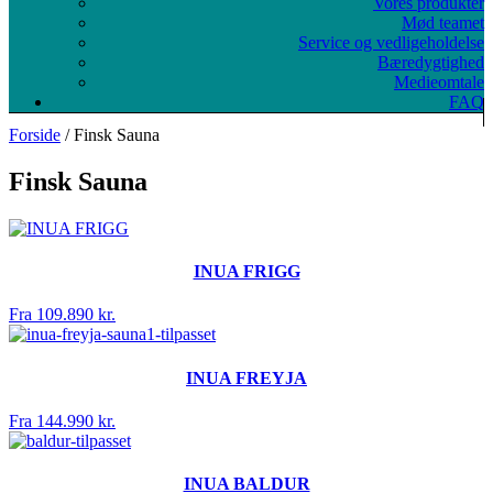
Vores produkter
Mød teamet
Service og vedligeholdelse
Bæredygtighed
Medieomtale
FAQ
Forside
/ Finsk Sauna
Finsk Sauna
INUA FRIGG
Fra 109.890 kr.
INUA FREYJA
Fra 144.990 kr.
INUA BALDUR