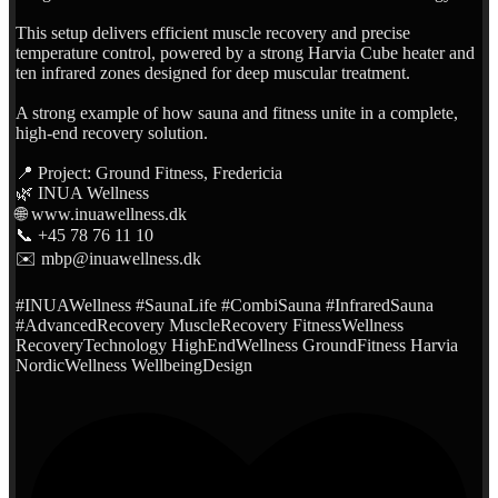
This setup delivers efficient muscle recovery and precise
temperature control, powered by a strong Harvia Cube heater and
ten infrared zones designed for deep muscular treatment.
A strong example of how sauna and fitness unite in a complete,
high-end recovery solution.
📍 Project: Ground Fitness, Fredericia
🌿 INUA Wellness
🌐 www.inuawellness.dk
📞 +45 78 76 11 10
✉️ mbp@inuawellness.dk
#INUAWellness #SaunaLife #CombiSauna #InfraredSauna
#AdvancedRecovery MuscleRecovery FitnessWellness
RecoveryTechnology HighEndWellness GroundFitness Harvia
NordicWellness WellbeingDesign