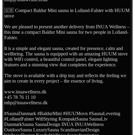
🇬🇧 Compact Baldur Mini sauna in Lolland-Falster with HUUM
stove
We are pleased to present another delivery from INUA Wellness –
this time a compact Baldur Mini sauna for two people in Lolland-
Falster.
It is a simple and elegant sauna, created for presence, calm and
wellbeing. The sauna is equipped with an amazing HUUM stove
with WiFi control, a beautiful control panel, elegant lighting
features and a stunning view that completes the experience.
The stove is available with a drip tray and reflects the feeling we
aim to create in every project – the essence of living.
www.inuawellness.dk
+45 78 76 11 10
mbp@inuawellness.dk
#SaunaDanmark #BaldurMini #HUUMovn #SaunaLevering
#LollandFalster WifiStyring KompaktSauna SaunaLiv
DanmarkSauna SaunaDesign INUA INUAWellness
OutdoorSauna LuxurySauna ScandinavianDesign