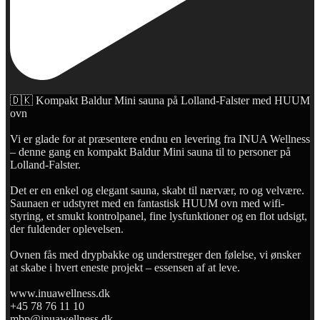
🇩🇰 Kompakt Baldur Mini sauna på Lolland-Falster med HUUM
ovn
Vi er glade for at præsentere endnu en levering fra INUA Wellness
– denne gang en kompakt Baldur Mini sauna til to personer på
Lolland-Falster.
Det er en enkel og elegant sauna, skabt til nærvær, ro og velvære.
Saunaen er udstyret med en fantastisk HUUM ovn med wifi-
styring, et smukt kontrolpanel, fine lysfunktioner og en flot udsigt,
der fuldender oplevelsen.
Ovnen fås med drypbakke og understreger den følelse, vi ønsker
at skabe i hvert eneste projekt – essensen af at leve.
www.inuawellness.dk
+45 78 76 11 10
mbp@inuawellness.dk