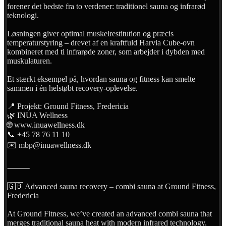
forener det bedste fra to verdener: traditionel sauna og infrarød
teknologi.
Løsningen giver optimal muskelrestitution og præcis
temperaturstyring – drevet af en kraftfuld Harvia Cube-ovn
kombineret med ti infrarøde zoner, som arbejder i dybden med
muskulaturen.
Et stærkt eksempel på, hvordan sauna og fitness kan smelte
sammen i én helstøbt recovery-oplevelse.
📍 Projekt: Ground Fitness, Fredericia
🌿 INUA Wellness
🌐 www.inuawellness.dk
📞 +45 78 76 11 10
✉️ mbp@inuawellness.dk
⸻
🇬🇧 Advanced sauna recovery – combi sauna at Ground Fitness,
Fredericia
At Ground Fitness, we’ve created an advanced combi sauna that
merges traditional sauna heat with modern infrared technology.