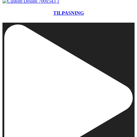
TILPASNING