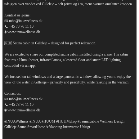
udsigten over vandet ved Gilleleje – helt privat og i ro, mens varmen omslutter kroppen.
Kontakt os gerne:
📧 mbp@inuawellness.dk
📞 +45 78 76 11 10
🌐 www.inuawellness.dk
🇬🇧 Sauna cabin in Gilleleje – designed for perfect relaxation.
We are excited to share our completed sauna cabin, installed using a crane. The cabin
features a Humu heater, infrared lamps, a lowered floor and smart LED lighting
controlled via an app.
We focused on tall windows and a large panoramic window, allowing you to enjoy the
view of the water in Gilleleje – privately and peacefully, while relaxing in the warmth.
Contact us:
📧 mbp@inuawellness.dk
📞 +45 78 76 11 10
🌐 www.inuawellness.dk
#INUAWellness #INUA #HUUM #HUUMdrop #SaunaKabine Wellness Design
...
Gilleleje Sauna SmartHome Afslapning Infravarme Udsigt