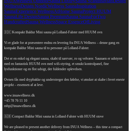
🇩🇰 Kompakt Baldur Mini sauna på Lolland-Falster med HUUM ovn
Vi er glade for at præsentere endnu en levering fra INUA Wellness – denne gang en
kompakt Baldur Mini sauna til to personer på Lolland-Falster.
Det er en enkel og elegant sauna, skabt til nærvær, ro og velvære. Saunaen er udstyret
med en fantastisk HUUM ovn med wifi-styring, et smukt kontrolpanel, fine
lysfunktioner og en flot udsigt, der fuldender oplevelsen.
Ovnen fås med drypbakke og understreger den følelse, vi ønsker at skabe i hvert eneste
projekt – essensen af at leve.
www.inuawellness.dk
+45 78 76 11 10
mbp@inuawellness.dk
🇬🇧 Compact Baldur Mini sauna in Lolland-Falster with HUUM stove
We are pleased to present another delivery from INUA Wellness – this time a compact