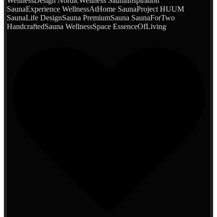
WellnessDesign NordicWellness SaunaInspiration
SaunaExperience WellnessAtHome SaunaProject HUUM
SaunaLife DesignSauna PremiumSauna SaunaForTwo
HandcraftedSauna WellnessSpace EssenceOfLiving