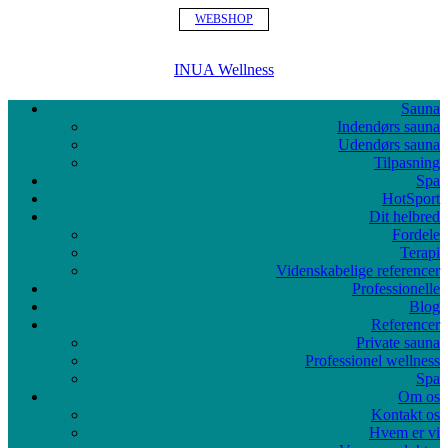
WEBSHOP
INUA Wellness
Sauna
Indendørs sauna
Udendørs sauna
Tilpasning
Spa
HotSport
Dit helbred
Fordele
Terapi
Videnskabelige referencer
Professionelle
Blog
Referencer
Private sauna
Professionel wellness
Spa
Om os
Kontakt os
Hvem er vi