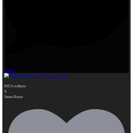
0
Open
INUA wellness
X
...
Sauna House